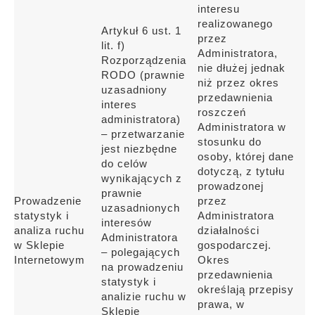
interesu
realizowanego
Artykuł 6 ust. 1
przez
lit. f)
Administratora,
Rozporządzenia
nie dłużej jednak
RODO (prawnie
niż przez okres
uzasadniony
przedawnienia
interes
roszczeń
administratora)
Administratora w
– przetwarzanie
stosunku do
jest niezbędne
osoby, której dane
do celów
dotyczą, z tytułu
wynikających z
prowadzonej
prawnie
Prowadzenie
przez
uzasadnionych
statystyk i
Administratora
interesów
analiza ruchu
działalności
Administratora
w Sklepie
gospodarczej.
– polegających
Internetowym
Okres
na prowadzeniu
przedawnienia
statystyk i
określają przepisy
analizie ruchu w
prawa, w
Sklepie