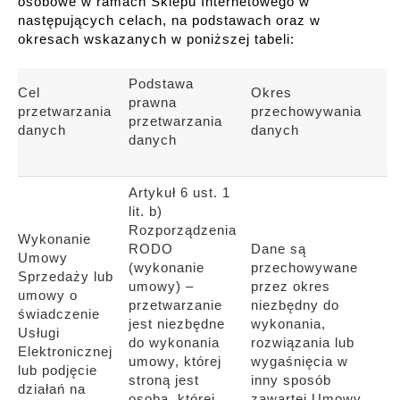
osobowe w ramach Sklepu Internetowego w
następujących celach, na podstawach oraz w
okresach wskazanych w poniższej tabeli:
Podstawa
Cel
Okres
prawna
przetwarzania
przechowywania
przetwarzania
danych
danych
danych
Artykuł 6 ust. 1
lit. b)
Rozporządzenia
Wykonanie
RODO
Dane są
Umowy
(wykonanie
przechowywane
Sprzedaży lub
umowy) –
przez okres
umowy o
przetwarzanie
niezbędny do
świadczenie
jest niezbędne
wykonania,
Usługi
do wykonania
rozwiązania lub
Elektronicznej
umowy, której
wygaśnięcia w
lub podjęcie
stroną jest
inny sposób
działań na
osoba, której
zawartej Umowy