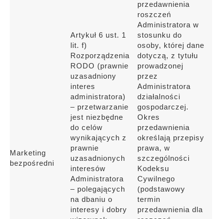
przedawnienia
roszczeń
Administratora w
Artykuł 6 ust. 1
stosunku do
lit. f)
osoby, której dane
Rozporządzenia
dotyczą, z tytułu
RODO (prawnie
prowadzonej
uzasadniony
przez
interes
Administratora
administratora)
działalności
– przetwarzanie
gospodarczej.
jest niezbędne
Okres
do celów
przedawnienia
wynikających z
określają przepisy
prawnie
prawa, w
Marketing
uzasadnionych
szczególności
bezpośredni
interesów
Kodeksu
Administratora
Cywilnego
– polegających
(podstawowy
na dbaniu o
termin
interesy i dobry
przedawnienia dla