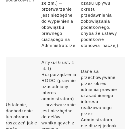
ze zm.) –
czasu upływu
przetwarzanie
okresu
jest niezbędne
przedawnienia
do wypełnienia
zobowiązania
obowiązku
podatkowego,
prawnego
chyba że ustawy
ciążącego na
podatkowe
Administratorze
stanowią inaczej).
Artykuł 6 ust. 1
lit. f)
Dane są
Rozporządzenia
przechowywane
RODO (prawnie
przez okres
uzasadniony
istnienia prawnie
interes
uzasadnionego
administratora)
interesu
Ustalenie,
– przetwarzanie
realizowanego
dochodzenie
jest niezbędne
przez
lub obrona
do celów
Administratora,
roszczeń jakie
wynikających z
nie dłużej jednak
może
prawnie