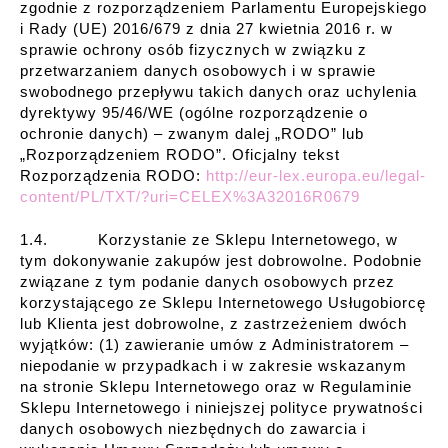
zgodnie z rozporządzeniem Parlamentu Europejskiego
i Rady (UE) 2016/679 z dnia 27 kwietnia 2016 r. w
sprawie ochrony osób fizycznych w związku z
przetwarzaniem danych osobowych i w sprawie
swobodnego przepływu takich danych oraz uchylenia
dyrektywy 95/46/WE (ogólne rozporządzenie o
ochronie danych) – zwanym dalej „RODO” lub
„Rozporządzeniem RODO”. Oficjalny tekst
Rozporządzenia RODO:
http://eur-lex.europa.eu/legal-
content/PL/TXT/?uri=CELEX%3A32016R0679
1.4. Korzystanie ze Sklepu Internetowego, w
tym dokonywanie zakupów jest dobrowolne. Podobnie
związane z tym podanie danych osobowych przez
korzystającego ze Sklepu Internetowego Usługobiorcę
lub Klienta jest dobrowolne, z zastrzeżeniem dwóch
wyjątków: (1) zawieranie umów z Administratorem –
niepodanie w przypadkach i w zakresie wskazanym
na stronie Sklepu Internetowego oraz w Regulaminie
Sklepu Internetowego i niniejszej polityce prywatności
danych osobowych niezbędnych do zawarcia i