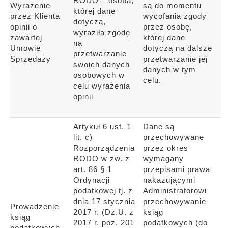
RODO – osoba,
Wyrażenie
są do momentu
której dane
przez Klienta
wycofania zgody
dotyczą,
opinii o
przez osobę,
wyraziła zgodę
zawartej
której dane
na
Umowie
dotyczą na dalsze
przetwarzanie
Sprzedaży
przetwarzanie jej
swoich danych
danych w tym
osobowych w
celu.
celu wyrażenia
opinii
Artykuł 6 ust. 1
Dane są
lit. c)
przechowywane
Rozporządzenia
przez okres
RODO w zw. z
wymagany
art. 86 § 1
przepisami prawa
Ordynacji
nakazującymi
podatkowej tj. z
Administratorowi
dnia 17 stycznia
przechowywanie
Prowadzenie
2017 r. (Dz.U. z
ksiąg
ksiąg
2017 r. poz. 201
podatkowych (do
podatkowych